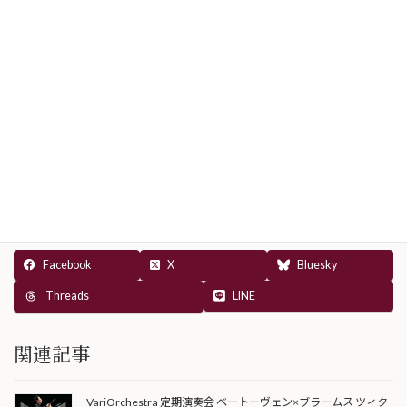
3月23日（日）昼の部 VariOrchetra
室内楽演奏会 vol.5 佐藤瑛吾（ヴァイオ
リン）永井晶人（ピアノ） - Casa
Classica
本日の東京クラシック ライブハウス 赤坂カー
サクラシカは、VariOrchetra 室内楽演奏会
vol.5で
Casa Classica -
Facebook
X
Bluesky
LINE
Threads
関連記事
VariOrchestra 定期演奏会 ベートーヴェン×ブラームス ツィク