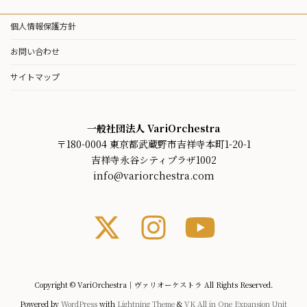
個人情報保護方針
お問い合わせ
サイトマップ
一般社団法人 VariOrchestra
〒180-0004 東京都武蔵野市吉祥寺本町1-20-1
吉祥寺永谷シティプラザ1002
info@variorchestra.com
ア
ア
ア
イ
イ
イ
コ
コ
コ
ン
ン
ン
リ
リ
リ
ン
ン
ン
ク
ク
ク
Copyright © VariOrchestra｜ヴァリオーケストラ All Rights Reserved.
Powered by
WordPress
with
Lightning Theme
&
VK All in One Expansion Unit