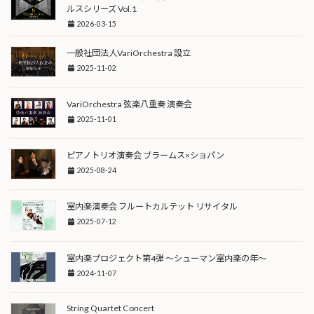
ルスシリーズ Vol.1
2026-03-15
一般社団法人VariOrchestra 設立
2025-11-02
VariOrchestra 弦楽八重奏 演奏会
2025-11-01
ピアノトリオ演奏会 ブラームス×ショパン
2025-08-24
室内楽演奏会 フルートカルテット リサイタル
2025-07-12
室内楽プロジェクト第4弾 〜シューマン室内楽の年〜
2024-11-07
String Quartet Concert