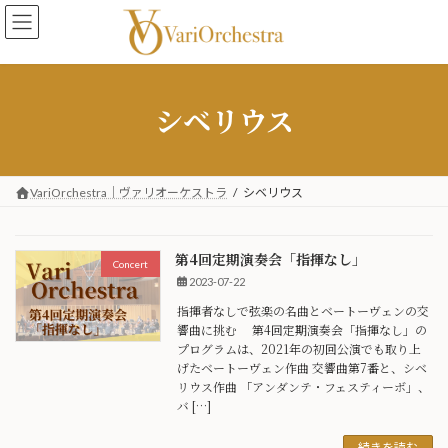
コ
ナ
ン
ビ
テ
ゲ
ン
ー
ツ
シ
シベリウス
へ
ョ
ス
ン
キ
に
ッ
移
プ
動
VariOrchestra｜ヴァリオーケストラ
シベリウス
第4回定期演奏会「指揮なし」
Concert
2023-07-22
指揮者なしで弦楽の名曲とベートーヴェンの交
響曲に挑む 第4回定期演奏会「指揮なし」の
プログラムは、2021年の初回公演でも取り上
げたベートーヴェン作曲 交響曲第7番と、シベ
リウス作曲 「アンダンテ・フェスティーボ」、
バ […]
続きを読む