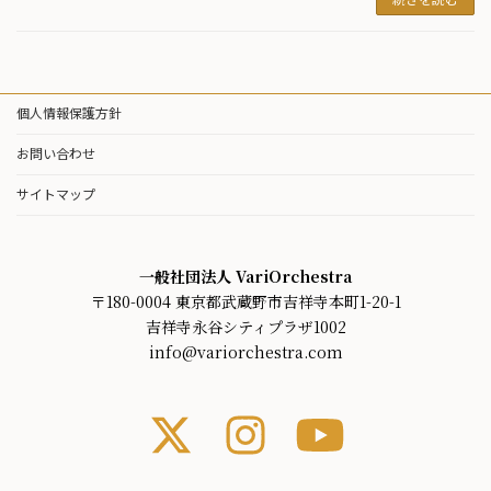
個人情報保護方針
お問い合わせ
サイトマップ
一般社団法人 VariOrchestra
〒180-0004 東京都武蔵野市吉祥寺本町1-20-1
吉祥寺永谷シティプラザ1002
info@variorchestra.com
ア
ア
ア
イ
イ
イ
コ
コ
コ
ン
ン
ン
リ
リ
リ
ン
ン
ン
ク
ク
ク