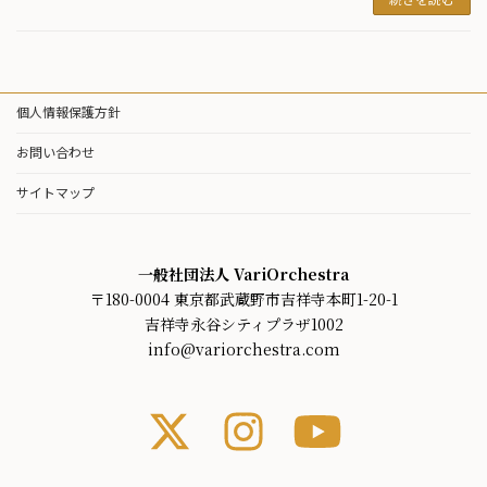
個人情報保護方針
お問い合わせ
サイトマップ
一般社団法人 VariOrchestra
〒180-0004 東京都武蔵野市吉祥寺本町1-20-1
吉祥寺永谷シティプラザ1002
info@variorchestra.com
ア
ア
ア
イ
イ
イ
コ
コ
コ
ン
ン
ン
リ
リ
リ
ン
ン
ン
ク
ク
ク