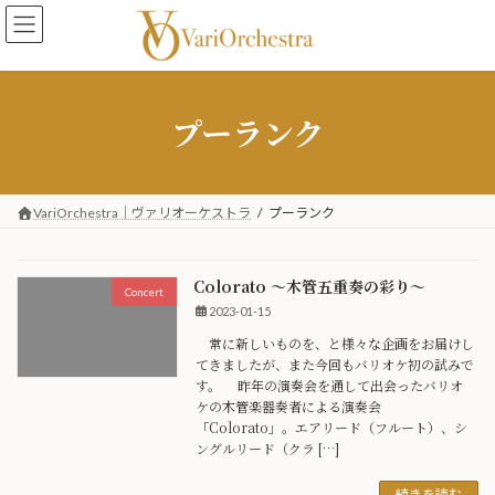
コ
ナ
ン
ビ
テ
ゲ
ン
ー
ツ
シ
プーランク
へ
ョ
ス
ン
キ
に
ッ
移
プ
動
VariOrchestra｜ヴァリオーケストラ
プーランク
Colorato 〜木管五重奏の彩り〜
Concert
2023-01-15
常に新しいものを、と様々な企画をお届けし
てきましたが、また今回もバリオケ初の試みで
す。 昨年の演奏会を通して出会ったバリオ
ケの木管楽器奏者による演奏会
「Colorato」。エアリード（フルート）、シ
ングルリード（クラ […]
続きを読む