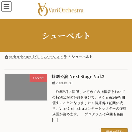
コ
ナ
ン
ビ
テ
ゲ
ン
ー
ツ
シ
シューベルト
へ
ョ
ス
ン
キ
に
ッ
移
プ
動
VariOrchestra｜ヴァリオーケストラ
シューベルト
特別公演 Next Stage Vol.2
Concert
2023-01-08
昨年9月に開催した初めての指揮者をおいて
の特別公演の好評を受けて、早くも第2弾を開
催することとなりました！指揮者は前回に続
き、VariOrchestraコンサートマスターの佐藤
瑛吾が務めます。 プログラムは今回も名曲
[…]
続きを読む